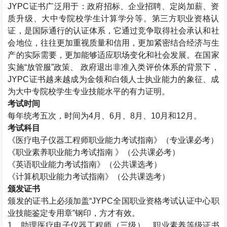
JYPC
证书广泛用于：政府招标、企业招聘、定岗加薪、资
质升级、大中专院校学生计算学分等。第三方职业资格认
证，是国际通行的认证体系，它通过竞争取得社会承认和社
会地位，往往更加重视质量和信用，更加紧密结合经济与生
产的实际需要，更加能够适应职场变化和社会发展。在国家
实施“放管服”政策、 政府退出非准入类评价体系的背景下，
JYPC
证书越来越成为金领和白领人士执业能力的象征、成
为大中专院校学生专业技能水平的有力证明。
考试时间
每年统考五次，时间为
4
月、
6
月、
8
月、
10
月和
12
月。
考试科目
《医疗电子仪器工程师职业能力考试指南》（专业课必考）
《职业素养职业能力考试指南 》（公共课必考）
《英语职业能力考试指南》（公共课选考）
《计算机职业能力考试指南》（公共课选考）
颁发证书
颁发的证书上必须加盖“
JYPC
全国职业资格考试认证中心职
业技能鉴定专用章”钢印，方才有效。
1
、助理医疗电子仪器工程师（三级）、职业素养等级证书