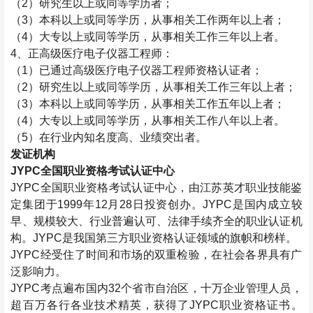
（
2
）研究生以上或同等学历者；
（
3
）本科以上或同等学历，从事相关工作两年以上者；
（
4
）大专以上或同等学历，从事相关工作三年以上者。
4
、正高级医疗电子仪器工程师：
（
1
）已通过高级医疗电子仪器工程师资格认证者；
（
2
）研究生以上或同等学历，从事相关工作三年以上者；
（
3
）本科以上或同等学历，从事相关工作五年以上者；
（
4
）大专以上或同等学历，从事相关工作八年以上者。
（
5
）在行业内知名度高、业绩突出者。
发证机构
JYPC
全国职业资格考试认证中心
JYPC
全国职业资格考试认证中心，由江苏英才职业技能鉴
定集团于
1999
年
12
月
28
日投资创办。
JYPC
是国内成立较
早、规模较大、行业普遍认可、法律手续齐全的职业认证机
构。
JYPC
是我国第三方职业资格认证领域的旗帜和榜样。
JYPC
经受住了时间和市场的双重检验，在社会各界具有广
泛影响力。
JYPC
考点遍布国内
32
个省市自治区，十万企业管理人员，
超百万各行各业技术精英，获得了
JYPC
职业资格证书。