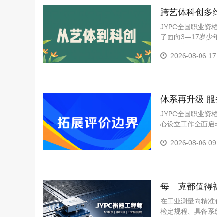
少儿竞赛网
护理管理师考试网
跨艺体科创多
工程咨询师考试网
少儿考试网
JYPC全国职业资
了面向3—17岁
人力资源管理师考试网
铁路工程师考试网
化、体育六大类考
2026-08-06 17
项。这一架构不为
健康管理师考试网
少儿艺术考级网
农业工程师考试网
传感网工程师考试网
体系再升级 服
管理工程师考试网
JYPC全国职业
医疗器械工程师考试网
江苏英才集团
心设立工作全面启
电子竞技师考试网
汽车工程师考试网
2026-08-06 09
少儿体育考级网
茶艺师考试网
材料工程师考试网
职业技能证书考试网
每一克都值得
在工业测量向精准
检定规程、具备系