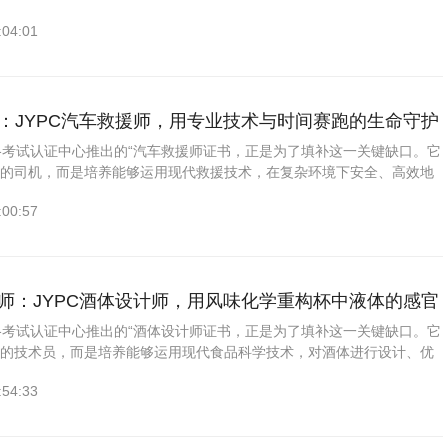
理服务的专业人才。学员需精通从招标方案策划、资格预审文件编制、招
:04:01
款、技术规范、评标办
傅：JYPC汽车救援师，用专业技术与时间赛跑的生命守护
资格考试认证中心推出的“汽车救援师证书，正是为了填补这一关键缺口。它
车的司机，而是培养能够运用现代救援技术，在复杂环境下安全、高效地
理故障车辆的专业人才。学员需精通从现场安全评估、车辆稳固支撑、破
:00:57
转运、新能源汽车断电
兑师：JYPC酒体设计师，用风味化学重构杯中液体的感官
资格考试认证中心推出的“酒体设计师证书，正是为了填补这一关键缺口。它
方的技术员，而是培养能够运用现代食品科学技术，对酒体进行设计、优
专业人才。学员需精通从基酒分级贮存、风味物质剖析、勾调方案设计、
:54:33
测试和货架期预测的全