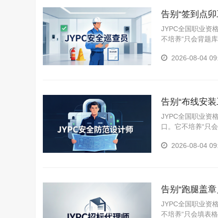
告别“签到点卯
一道防线
JYPC全国职业
不培养“只会背题
医院、厂矿车间、
2026-08-04 09
计划制定、现场隐
告别“布线安
智能防线
JYPC全国职业
口。它不培养“只
统需求分析、方案
2026-08-04 09
通入侵报警系统、
告别“跑腿盖
底线
JYPC全国职业
不培养“只会填表