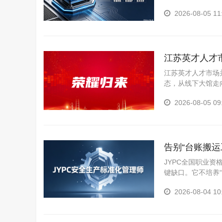
挥不可替代的作用
2026-08-05 11
能力的可行路径之
江苏英才人才
江苏英才人才市场并未
态，从线下大馆走
2026-08-05 09
告别“台账搬
合规的坚实底
JYPC全国职业
键缺口。它不培养
标准化创建、运行
2026-08-04 10
策划、文件编制、