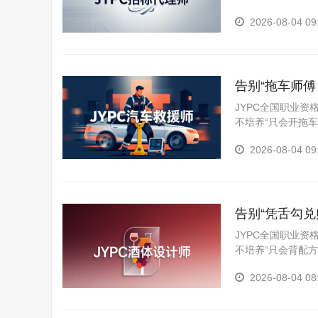
供全过程专业化代
2026-08-04 09
标文件（含合同条
告别“拖车师
者
JYPC全国职业
不培养“只会开拖
解救被困人员和处
2026-08-04 09
拆技术、伤员急救
告别“凭舌勾
美学
JYPC全国职业
不培养“只会背配
化、创新和评价的
2026-08-04 08
感官品评到稳定性