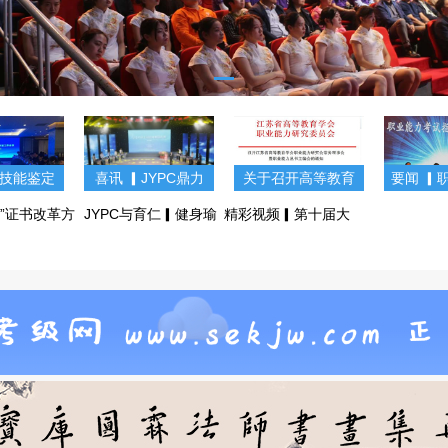
技能鉴定
喜讯 ▎JYPC鼎力
关于召开高等教育
要闻 ▎
召开（第
支持，江苏省第十
学会职业能力研究
究会常
x”证书改革方
JYPC与育仁▎健身瑜
精彩视频▎第十届大
期）
届大学生知识竞
会常务理事会暨职
职业能
哪些证书备
伽慈善主题颁奖盛
学生知识竞赛总决
赛！(图文)
业能力丛书主编会
丛书主编
(图文)
典，圆满落幕！(图
赛！(图文)
的通知
文)