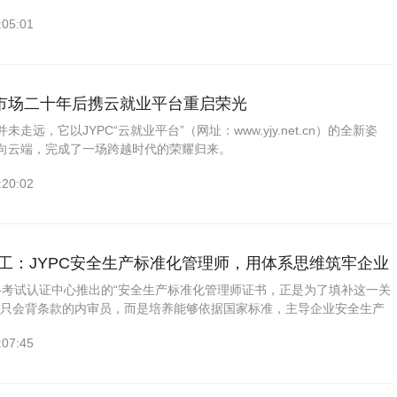
。选择JYPC衡器工程师证书，可作为进入这一专业领域并持续积累技术
:05:01
一。
市场二十年后携云就业平台重启荣光
走远，它以JYPC“云就业平台”（网址：www.yjy.net.cn）的全新姿
向云端，完成了一场跨越时代的荣耀归来。
:20:02
运工：JYPC安全生产标准化管理师，用体系思维筑牢企业
座
资格考试认证中心推出的“安全生产标准化管理师证书，正是为了填补这一关
“只会背条款的内审员，而是培养能够依据国家标准，主导企业安全生产
、自评和持续改进的专业人才。学员需精通从标准解读、现状诊断、体系
:07:45
教育培训、运行指导、