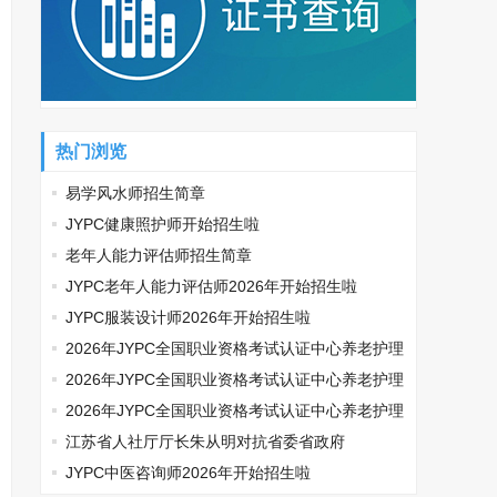
电竞运营师考试网
JYPC全国职业资格考试认证中
心
地质工程师考试网
宠物医师考试网
税务筹划师考试网
监理工程师考试网
自动化工程师考试网
少儿音乐考级网
热门浏览
装配式建筑师考试网
针灸推拿师考试网
易学风水师招生简章
JYPC健康照护师开始招生啦
计算机工程师考试网
全国统一职业技能鉴定网
老年人能力评估师招生简章
计算机应用工程师考试网
职业资格证书全国统一查询网
JYPC老年人能力评估师2026年开始招生啦
JYPC服装设计师2026年开始招生啦
大数据分析师考试网
JYPC职业资格证书网
2026年JYPC全国职业资格考试认证中心养老护理
职业资格考试网
母婴护理师考试网
师开始报名啦
2026年JYPC全国职业资格考试认证中心养老护理
会计师考试网
师开始报名啦
2026年JYPC全国职业资格考试认证中心养老护理
师开始报名啦
江苏省人社厅厅长朱从明对抗省委省政府
JYPC中医咨询师2026年开始招生啦