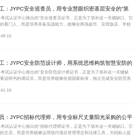
工：JYPC安全巡查员，用专业慧眼织密基层安全的“第
资格考试认证中心推出的“安全巡查员证书，正是为了填补这一关键缺口。它
库的看门人，而是培养具备实战能力，能够在商场超市、宾馆饭店、学校
物业小区等各类场所开展常态化安全巡查的技能人才。学员需精通从巡查
:48:10
患排查（涵盖消防设施
装工：JYPC安全防范设计师，用系统思维构筑智慧安防的
资格考试认证中心推出的“安全防范设计师证书，正是为了填补这一关键缺
会看说明书的调试员，而是培养能够依据国家标准，独立完成安全防范系
设计、设备选型、图纸绘制、系统调试和运维管理的专业人才。学员需精
:41:16
视频监控系统、出入口控
章员：JYPC招标代理师，用专业标尺丈量阳光采购的公平
资格考试认证中心推出的“招标代理师证书，正是为了填补这一关键缺口。它
格的文员，而是培养能够运用现代项目管理理念和法律工具，为招标人提