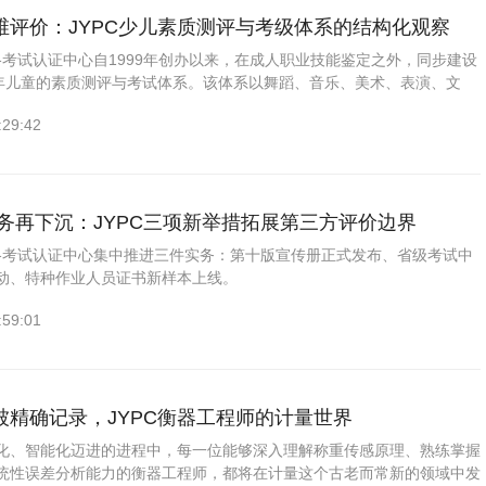
企业管理师考试网
家政管理师考试网
维评价：JYPC少儿素质测评与考级体系的结构化观察
机电工程师考试网
少儿教师考试网
格考试认证中心自1999年创办以来，在成人职业技能鉴定之外，同步建设
少年儿童的素质测评与考试体系。该体系以舞蹈、音乐、美术、表演、文
物业管理师考试网
工业设计师考试网
试为骨干，并延伸至少儿竞赛、少儿实践等成果认证，项目总量达150余
:29:42
替代学校评价，而
验光配镜师考试网
统计分析师考试网
办公自动化工程师考试网
职业技能证书考试网
务再下沉：JYPC三项新举措拓展第三方评价边界
数控工程师考试网
无人机工程师考试网
资格考试认证中心集中推进三件实务：第十版宣传册正式发布、省级考试中
林业工程师考试网
焊接工程师考试网
动、特种作业人员证书新样本上线。
少儿表演考级网
建筑工程师考试网
:59:01
审计师考试网
瑜伽教练考试网
JYPC全国职业资格考试认证中
JYPC全国职业资格考试认证中
被精确记录，JYPC衡器工程师的计量世界
心
心
化、智能化迈进的进程中，每一位能够深入理解称重传感原理、熟练掌握
统性误差分析能力的衡器工程师，都将在计量这个古老而常新的领域中发