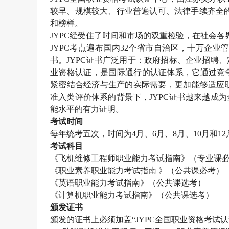
较早、规模较大、行业普遍认可、法律手续齐全
和榜样。
JYPC
经受住了时间和市场的双重检验，在社会各
JYPC
考点遍布国内
32
个省市自治区，十万企业
书。
JYPC
证书广泛用于：政府招标、企业招聘、
业资格认证，是国际通行的认证体系，它通过竞
紧密结合经济与生产的实际需要，更加能够适应职
准入类评价体系的背景下，
JYPC
证书越来越成为
能水平的有力证明。
考试时间
每年统考五次，时间为
4
月、
6
月、
8
月、
10
月和
12
考试科目
《飞机维修工程师职业能力考试指南》（专业课
《职业素养职业能力考试指南 》（公共课必考）
《英语职业能力考试指南》（公共课选考）
《计算机职业能力考试指南》（公共课选考）
颁发证书
颁发的证书上必须加盖“
JYPC
全国职业资格考试认