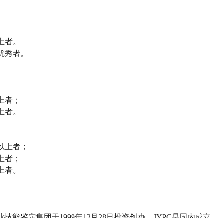
上者。
优秀者。
上者；
上者。
以上者；
上者；
上者。
业技能鉴定集团于
1999
年
12
月
28
日投资创办。
JYPC
是国内成立