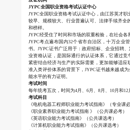
JYPC
全国职业资格考试认证中心
JYPC
全国职业资格考试认证中心，由江苏英才职
较早、规模较大、行业普遍认可、法律手续齐全
和榜样。
JYPC
经受住了时间和市场的双重检验，在社会各
JYPC
考点遍布国内
32
个省市自治区，十万企业
书。
JYPC
证书广泛用于：政府招标、企业招聘、
业资格认证，是国际通行的认证体系，它通过竞
紧密结合经济与生产的实际需要，更加能够适应职
准入类评价体系的背景下，
JYPC
证书越来越成为
能水平的有力证明。
考试时间
每年统考五次，时间为
4
月、
6
月、
8
月、
10
月和
12
考试科目
《电机电器工程师职业能力考试指南》（专业课
《职业素养职业能力考试指南 》（公共课必考）
《英语职业能力考试指南》（公共课选考）
《计算机职业能力考试指南》（公共课选考）