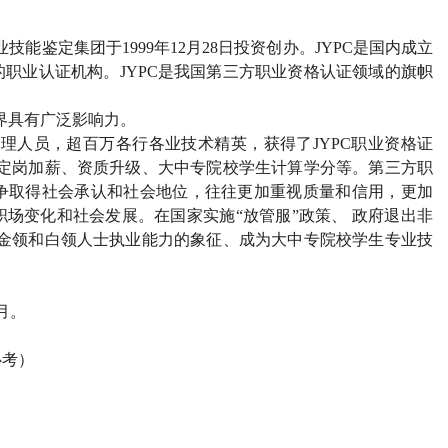
业技能鉴定集团于
1999
年
12
月
28
日投资创办。
JYPC
是国内成立
的职业认证机构。
JYPC
是我国第三方职业资格认证领域的旗帜
界具有广泛影响力。
管理人员，超百万各行各业技术精英，获得了
JYPC
职业资格证
定岗加薪、资质升级、大中专院校学生计算学分等。第三方职
争取得社会承认和社会地位，往往更加重视质量和信用，更加
场变化和社会发展。在国家实施“放管服”政策、 政府退出非
金领和白领人士执业能力的象征、成为大中专院校学生专业技
月。
必考）