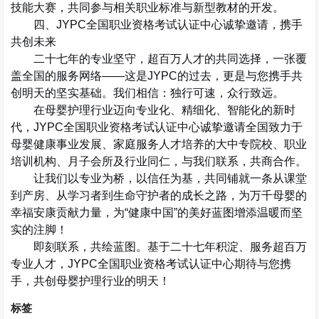
技能大赛，共同参与相关职业标准与新型教材的开发。
四、
JYPC
全国职业资格考试认证中心诚挚邀请，携手
共创未来
二十七年的专业坚守，超百万人才的共同选择，一张覆
盖全国的服务网络
——
这是
JYPC
的过去，更是与您携手共
创明天的坚实基础。我们相信：独行可速，众行致远。
在母婴护理行业迈向
专业化、精细化、智能化
的新时
代，
JYPC
全国职业资格考试认证中心诚挚邀请全国致力于
母婴健康事业发展、家庭服务人才培养的大中专院校、职业
培训机构、月子会所及行业同仁，与我们联系，共商合作。
让我们以专业为桥，以信任为基，共同铺就一条从课堂
到产房、从学习者到生命守护者的成长之路，为万千母婴的
幸福安康贡献力量，为
“
健康中国
”
的美好蓝图增添温暖而坚
实的注脚！
即刻联系，共绘蓝图。基于二十七年积淀、服务超百万
专业人才，
JYPC
全国职业资格考试认证中心期待与您携
手，共创母婴护理行业的明天！
标签