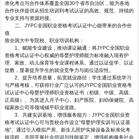
准化考点与合作体系覆盖
全国
30
个省市自治区
，能为各地
合作伙伴提供从招生培训到考试认证的高效、规范、持续的
专业支持与资源对接。
二、
JYPC
全国职业资格考试认证中心能带来的合作价
值
致全国大中专院校、职业培训机构：
1
、赋能专业建设，推动课证融通
：将
JYPC
全国职业
资格考试认证中心权威的
母婴护理师能力标准
融入现有护
理、家政、幼儿保育等专业课程体系。通过以证促学、以证
促教，显著提升学生的就业竞争力与岗位适应性。
2
、提升培养质量，拓宽就业路径
：学生通过系统学习
与严格考核，可获得行业广泛认可的
JYPC
全国职业资格考
试认证中心
母婴护理师职业资格证书
（初级、中级、高级、
正高级）。为其进入月子中心、妇产医院、妇幼保健院、高
端家政公司等领域铺平职业道路。
3
、共建实训基地，增强服务能力
：
JYPC
全国职业资
格考试认证中心可与贵校合作设立
“
母婴护理实训与认证基
地
”
。通过引入模拟产房、新生儿照护实操设备及标准化考
核流程，共同开展社会培训与技能鉴定，增强机构服务社会