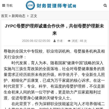
首页
>
新闻动态
正文
JYPC母婴护理师诚邀合作伙伴，共创母婴护理新未
来
2026-06-02 02:05:00
作者 :
浏览 : 46 次
尊敬的全国大中专院校、职业培训机构、母婴服务机构及相
关行业伙伴：
时代发展，育人为本。随着国家
“
健康中国
”
战略的深入
实施与三孩生育政策的全面落地，社会对
母婴健康服务
的质
量需求正经历前所未有的升级。科学坐月子、专业新生儿照
护、精细化产后康复，已成为万千家庭的核心诉求。在这一
时代背景下，
专业、科学、有温度的母婴护理师
，不仅是新
生命初来人间的第一位守护者，更是助力产后家庭顺利过
渡、促进母婴身心健康的关键专业人士。
在此背景下，作为深耕职业技能鉴定与人才培养领域二