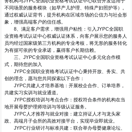
务机构与
JYPC
全国职业资格考试认证中心联合开发适用于
不同场景的服务模块（如早产儿护理、特殊产妇照护等）。
通过权威认证背书，提升机构在区域市场的公信力与社会形
象，增强高端客户的信任感。
8
、满足客户需求，增强用户粘性
：引入
JYPC
全国职
业资格考试认证中心权威认证体系，向客户展示您的服务人
员均经过国家级第三方机构的专业考核，将无形的服务转化
为有据可依的专业承诺，赢得客户长期信赖。
三、
JYPC
全国职业资格考试认证中心多元化合作模
式，期待您的加入
JYPC
全国职业资格考试认证中心秉持开放、务实、共
创的理念，愿与您共同探索以下合作：
JYPC
共建人才培养基地
：开展校企合作、订单培养，
共建实习实训与就业通道。
JYPC
授权培训与考点合作
：授权符合条件的机构在当
地开展母婴护理师培训与等级认证服务。
JYPC
人才推荐与就业对接
：建立持证人才与龙头家
政、高端月子会所的高效对接平台，实现毕业即就业。
JYPC
行业研讨与标准共建
：联合举办母婴健康论坛、