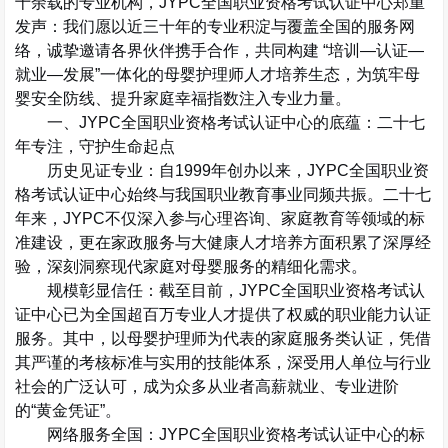
十余载的专业机构，
JYPC
全国职业资格考试认证中心郑重
发声
：我们愿以近三十年的专业积淀与覆盖全国的服务网
络，诚挚邀请各界伙伴携手合作，共同构建
“
培训
—
认证
—
就业
—
发展
”
一体化的母婴护理师人才培养生态，为筑牢母
婴安全防线、提升家庭幸福指数注入专业力量。
一、
JYPC
全国职业资格考试认证中心的底蕴：二十七
年专注，守护生命起点
历史见证专业
：自
1999
年创办以来，
JYPC
全国职业资
格考试认证中心始终与我国职业教育事业同频共振。二十七
年来，
JYPC
不仅深入参与心理咨询、家庭教育等领域的标
准建设，更在家政服务与大健康人才培养方面积累了深厚经
验，深刻洞察现代家庭对母婴服务的精细化需求。
规模彰显信任
：截至目前，
JYPC
全国职业资格考试认
证中心已为全国
超百万
专业人才提供了权威的职业能力认证
服务。其中，以
母婴护理师
为代表的家庭服务类认证，凭借
其严谨的考核标准与实用的技能体系，深受用人单位与行业
社会的广泛认可，成为众多从业者高薪就业、专业进阶
的
“
黄金凭证
”
。
网络服务全国
：
JYPC
全国职业资格考试认证中心的标