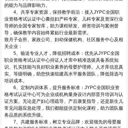
的能力与品牌影响力。
4
、共享专家资源，保持教学前沿
：接入
JYPC
全国职
业资格考试认证中心囊括妇产科专家、儿科专家及资深行业
导师的全国专家智库，助力课程研发、师资培训与案例督
导，确保教学内容始终紧贴行业最新需求。
致月子会所、家政公司、妇幼保健机构、社区服务中心及相
关企业：
5
、输送专业人才，降低招聘成本
：优先从
JYPC
全国
职业资格考试认证中心
持证人才库
中精准选拔具备系统知
识、扎实技能与良好职业素养的母婴护理师。人才库信息真
实、等级明确，助您快速组建高水平服务团队，降低筛选与
培训成本。
6
、定制内训体系，提升服务标准
：
JYPC
全国职业资
格考试认证中心可为企业或机构量身设计内部晋升培训与认
证方案。无论是产妇心理疏导、产后康复指导，还是新生儿
常见问题应急处理，我们都能提供定制化课程，助力团队服
务品质的系统升级。
7
、共建服务标准，树立专业品牌
：欢迎领先的母婴服