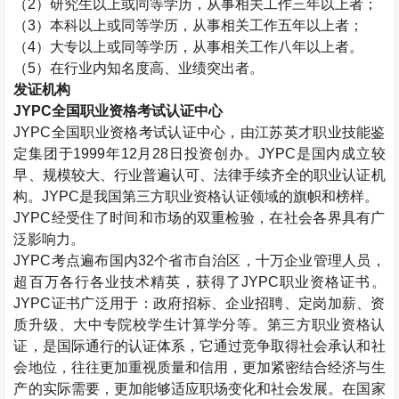
（
2
）研究生以上或同等学历，从事相关工作三年以上者；
（
3
）本科以上或同等学历，从事相关工作五年以上者；
（
4
）大专以上或同等学历，从事相关工作八年以上者。
（
5
）在行业内知名度高、业绩突出者。
发证机构
JYPC
全国职业资格考试认证中心
JYPC
全国职业资格考试认证中心，由江苏英才职业技能鉴
定集团于
1999
年
12
月
28
日投资创办。
JYPC
是国内成立较
早、规模较大、行业普遍认可、法律手续齐全的职业认证机
构。
JYPC
是我国第三方职业资格认证领域的旗帜和榜样。
JYPC
经受住了时间和市场的双重检验，在社会各界具有广
泛影响力。
JYPC
考点遍布国内
32
个省市自治区，十万企业管理人员，
超百万各行各业技术精英，获得了
JYPC
职业资格证书。
JYPC
证书广泛用于：政府招标、企业招聘、定岗加薪、资
质升级、大中专院校学生计算学分等。第三方职业资格认
证，是国际通行的认证体系，它通过竞争取得社会承认和社
会地位，往往更加重视质量和信用，更加紧密结合经济与生
产的实际需要，更加能够适应职场变化和社会发展。在国家