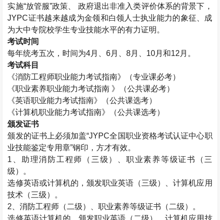
实施“放管服”政策、 政府退出非准入类评价体系的背景下，
JYPC
证书越来越成为金领和白领人士执业能力的象征、成
为大中专院校学生专业技能水平的有力证明。
考试时间
每年统考五次，时间为
4
月、
6
月、
8
月、
10
月和
12
月。
考试科目
《消防工程师职业能力考试指南》（专业课必考）
《职业素养职业能力考试指南 》（公共课必考）
《英语职业能力考试指南》（公共课选考）
《计算机职业能力考试指南》（公共课选考）
颁发证书
颁发的证书上必须加盖“
JYPC
全国职业资格考试认证中心职
业技能鉴定专用章”钢印，方才有效。
1
、助理消防工程师（三级）、职业素养等级证书（三
级）。
选修英语或计算机的，颁发职业英语（三级）、计算机应用
技术（三级）。
2
、消防工程师（二级）、职业素养等级证书（二级）。
选修英语计算机的，颁发职业英语（二级）、计算机应用技