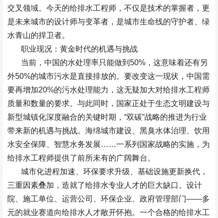
交叉领域。今天的给排水工程师，不仅是技术的掌握者，更
是未来城市的设计师与变革者，是城市生命线的守护者、绿
水青山的捍卫者。
职业现况：黄金时代的机遇与挑战
当前，中国的水处理率只能做到
50%
，这意味着还有另
外
50%
的城市污水是直接排放的。要改变这一现状，中国需
要再增加
20%
的污水处理能力，这无疑加大对给排水工程师
质量和数量的要求。与此同时，国家正处于生态文明建设与
新型城镇化深度融合的关键时期，
“
双碳
”
战略的推进为行业
带来新的机遇与挑战。海绵城市建设、黑臭水体治理、饮用
水安全保障、智慧水务发展
……
一系列国家战略的实施，为
给排水工程师提供了前所未有的广阔舞台。
城市化进程加速、环保要求升级、基础设施更新换代，
三重因素叠加，造就了给排水专业人才的巨大缺口。设计
院、施工单位、运营公司、环保企业、政府管理部门
——
多
元的就业赛道向给排水人才敞开怀抱。一个合格的给排水工