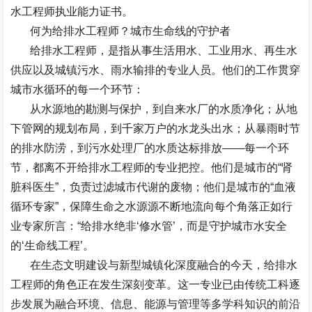
水工程师
执业能力证书。
何为给排水工程师？城市生命线的守护者
给排水工程师，是指从事生活用水、工业用水、再生水
供应以及城镇污水、雨水输排的专业人员。他们的工作贯穿
城市水循环的每一个环节：
从水源地的勘测与保护，到自来水厂的水质净化；从地
下管网的规划布局，到千家万户的水龙头出水；从暴雨时节
的排水防涝，到污水处理厂的水质达标排放
——
每一个环
节，都离不开给排水工程师的专业把控。他们是城市的
“
肾
脏科医生
”
，负责过滤城市代谢的废物；他们是城市的
“
血液
循环专家
”
，保障生命之水源源不断地流向每个角落正如行
业专家所言：
“
给排水绝非
‘
修水管
’
，而是守护城市水安全
的
‘
生命线工程
’
。
在生态文明建设与新型城镇化深度融合的今天，给排水
工程师的角色正在发生深刻变革。这一专业已由传统工科逐
步发展为融合环境、信息、能源与管理等多学科知识的前沿