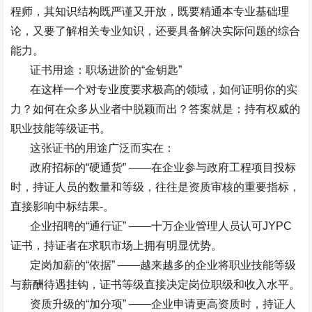
程师，其知识结构既严谨又开放，既要精通本专业基础理
论，又要了解相关专业知识，还要具备解决实际问题的综合
能力。
证书用途：职场进阶的
“
金钥匙
”
在这样一个对专业度要求极高的领域，如何证明你的实
力？如何在众多从业者中脱颖而出？答案就是：持有权威的
职业技能等级证书。
这张证书的用途广泛而实在：
政府招标的
“
硬通货
” ——
在企业参与政府工程项目投标
时，持证人员的数量和等级，往往是资质审核的重要指标，
直接影响中标结果
-
。
企业招聘的
“
通行证
” ——
十万企业管理人员认可
JYPC
证书，持证者在求职市场上拥有明显优势。
定岗加薪的
“
依据
” ——
越来越多的企业将职业技能等级
与薪酬待遇挂钩，证书等级直接决定岗位职级和收入水平。
资质升级的
“
加分项
” ——
企业申请更高资质时，持证人