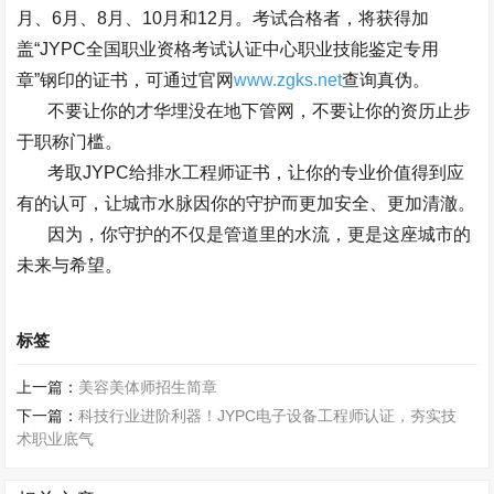
月、
6
月、
8
月、
10
月和
12
月。考试合格者，将获得加
盖
“JYPC
全国职业资格考试认证中心职业技能鉴定专用
章
”
钢印的证书，可通过官网
www.zgks.net
查询真伪。
不要让你的才华埋没在地下管网，不要让你的资历止步
于职称门槛。
考取
JYPC
给排水工程师证书，让你的专业价值得到应
有的认可，让城市水脉因你的守护而更加安全、更加清澈。
因为，你守护的不仅是管道里的水流，更是这座城市的
未来与希望。
标签
上一篇：
美容美体师招生简章
下一篇：
科技行业进阶利器！JYPC电子设备工程师认证，夯实技
术职业底气