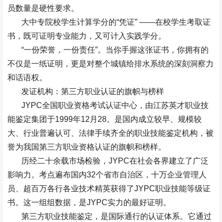
员数量是硬性要求。
大中专院校学生计算学分的
“
凭证
” ——
在校学生考取证
书，既可证明专业能力，又可计入实践学分。
“
一份荣誉，一份责任
”
。当你手握这张证书，你拥有的
不仅是一纸证明，更是对整个城镇给排水系统的深刻洞察力
和话语权。
发证机构：第三方职业认证的旗帜与榜样
JYPC
全国职业资格考试认证中心，由江苏英才职业技
能鉴定集团于
1999
年
12
月
28
。是国内成立较早、规模较
大、行业普遍认可、法律手续齐全的职业技能鉴定机构，被
誉为我国第三方职业资格认证的旗帜和榜样。
历经二十余载市场检验，
JYPC
在社会各界建立了广泛
影响力。考点遍布国内
32
个省市自治区，十万企业管理人
员、超百万各行各业技术精英获得了
JYPC
职业技能等级证
书。这一组组数据，是
JYPC
实力的最好证明。
第三方职业技能鉴定，是国际通行的认证体系。它通过