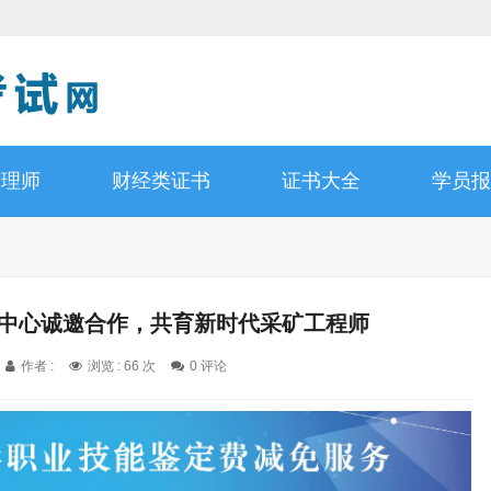
管理师
财经类证书
证书大全
学员报
证中心诚邀合作，共育新时代采矿工程师
作者 :
浏览 : 66 次
0 评论