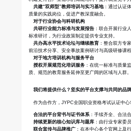
共建
“
双师型
”
教师培训与实习基地
：通过认证
质量的实践岗位，促进产教深度融合。
对于行业协会与科研机构
共研行业能力标准与发展报告
：联合开展行业
标准研讨，为行业政策制定提供专业支持。
共办高水平技术论坛与继续教育
：整合双方专
前沿技术分享、安全事故案例研讨与高级研修课
对于地方培训机构与服务平台
授权开展规范化培训服务
：在统一标准与质量
质、规范的教育服务延伸至更广阔的区域与人群
我们将提供什么？坚实的平台支撑与共同的品
作为合作方，
JYPC
全国职业资格考试认证中心
合法的平台背书与证书体系
：手续齐全、合法
持续更新的核心知识库与题库
：由行业专家委
联合宣传与品牌推广
：在本中心各个官网上及