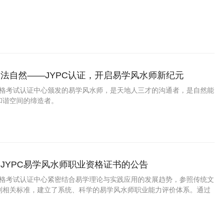
法自然——JYPC认证，开启易学风水师新纪元
业资格考试认证中心颁发的易学风水师，是天地人三才的沟通者，是自然能
和谐空间的缔造者。
JYPC易学风水师职业资格证书的公告
业资格考试认证中心紧密结合易学理论与实践应用的发展趋势，参照传统文
划相关标准，建立了系统、科学的易学风水师职业能力评价体系。通过
，对从业人员及相关意向从业者的理论基础、实操技能、文化素养与职
、全面的评估，为其专业能力提供权威