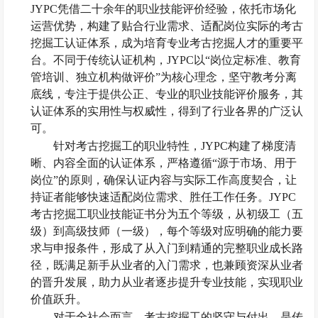
JYPC凭借二十余年的职业技能评价经验，依托市场化
运营优势，构建了贴合行业需求、适配岗位实际的考古
挖掘工认证体系，成为培育专业考古挖掘人才的重要平
台。不同于传统认证机构，JYPC以“岗位定标准、教育
管培训、独立机构做评价”为核心理念，坚守教考分离
底线，专注于提供公正、专业的职业技能评价服务，其
认证体系的实用性与权威性，得到了行业各界的广泛认
可。
针对考古挖掘工的职业特性，
JYPC构建了梯度清
晰、内容全面的认证体系，严格遵循“源于市场、用于
岗位”的原则，确保认证内容与实际工作高度契合，让
持证者能够快速适配岗位需求、胜任工作任务。JYPC
考古挖掘工职业技能证书分为五个等级，从初级工（五
级）到高级技师（一级），每个等级对应明确的能力要
求与申报条件，形成了从入门到精通的完整职业成长路
径，既满足新手从业者的入门需求，也兼顾资深从业者
的晋升发展，助力从业者逐步提升专业技能，实现职业
价值跃升。
对于全社会而言，考古挖掘工的坚守与付出，是传