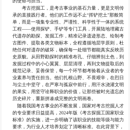
的使命与担当。
考古挖掘工，是考古事业的基石力量，更是文明传
承的直接践行者。他们的工作远不止
“挥铲挖土”那般简
单，而是一项集专业性、严谨性、科学性于一体的系统
工程——使用探铲、手铲等专门工具，开展陆地埋藏古
代遗存的勘探、发掘工作，精准记录遗迹形态、绘制考
古图件、提取各类文物标本，全程遵循地层学原则，杜
绝任何对遗存的破坏，确保每一处细节都能真实反映历
史原貌。从田野勘探时的精准布孔、仔细辨别土色，到
发掘过程中的小心翼翼、层层清理，再到文物提取后的
规范记录、妥善保管，每一个环节都考验着从业者的专
业素养与责任担当。他们扎根山野、不畏艰辛，在烈日
与尘土中坚守，在严寒与孤寂中前行，用汗水浇灌文明
的果实，用坚守诠释职业的价值，让那些被时光遗忘的
历史碎片，重新拼凑成完整的文明画卷。
随着我国考古事业的不断发展，国家对考古挖掘人才
的专业要求日益提高，
2024年版《考古探掘工国家职业
标准》的实施，进一步明确了该职业的技能等级与能力
要求，为行业人才培养划定了清晰标准。在此背景下，