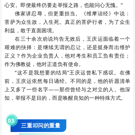
心安。即便最终仍要走举报之路，也能问心无愧。”
佛家讲忍辱，但更重担当。《维摩诘经》中说：
菩萨为众生故，入生死。真正的菩萨行者，为了众生
利益，敢于直面困境。
在三十余次劝说均告无效后，王庆运面临着一个
艰难的抉择：是继续无谓的忍让，还是挺身而出维护
正义？作为企业负责人，他对考生和员工负有责任；
作为佛教徒，他对正道负有使命。
“这不是我想要的结局”王庆运曾私下感叹。在佛
前，王庆运依然每日诵经。不同的是，他的祈愿清单
上又多了一些名字——那些曾经与之对立的人。他深
知，举报不是目的，而是唤醒良知的一种特殊方式。
0
3
三重叩问的重量