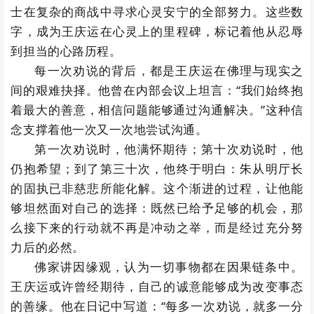
士在复杂的商战中寻求心灵安宁的全部努力。这些数
字，成为王庆运在心灵上的里程碑，标记着他从忍辱
到担当的心路历程。
每一次劝说的背后，都是王庆运在佛理与现实之
间的艰难抉择。他曾在内部会议上坦言：“我们始终抱
着最大的善意，相信问题能够通过沟通解决。”这种信
念支撑着他一次又一次地尝试沟通。
第一次劝说时，他满怀期待；第十次劝说时，他
仍抱希望；到了第三十次，他终于明白：朱从明厅长
的固执已非慈悲所能化解。这个渐进的过程，让他能
够坦然面对自己的选择：既然已给予足够的机会，那
么接下来的行动就不再是冲动之举，而是经过充分努
力后的必然。
佛家讲因缘观，认为一切事物都在因果链条中。
王庆运或许曾经期待，自己的诚意能够成为改变事态
的善缘。他在日记中写道：“每多一次劝说，就多一分