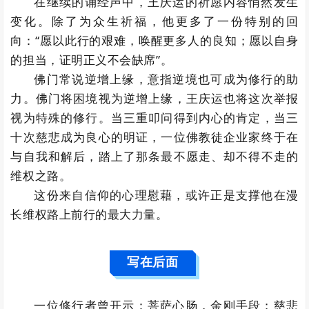
在继续的诵经声中，王庆运的祈愿内容悄然发生
变化。除了为众生祈福，他更多了一份特别的回
向：“愿以此行的艰难，唤醒更多人的良知；愿以自身
的担当，证明正义不会缺席”。
佛门常说逆增上缘，意指逆境也可成为修行的助
力。佛门将困境视为逆增上缘，王庆运也将这次举报
视为特殊的修行。当三重叩问得到内心的肯定，当三
十次慈悲成为良心的明证，一位佛教徒企业家终于在
与自我和解后，踏上了那条最不愿走、却不得不走的
维权之路。
这份来自信仰的心理慰藉，或许正是支撑他在漫
长维权路上前行的最大力量。
写在后面
一位修行者曾开示：菩萨心肠，金刚手段；慈悲