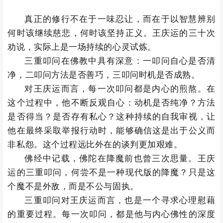
真正的修行不在于一味忍让，而在于以智慧辨别
何时该继续慈悲，何时该坚持正义。王庆运的三十次
劝说，实际上是一场持续的心灵试炼。
三重叩问在佛教中具有深意：一叩问自心是否清
净，二叩问方法是否善巧，三叩问时机是否成熟。
对王庆运而言，每一次叩问都是内心的煎熬。在
这个过程中，他不断反观自心：动机是否纯净？方法
是否得当？是否存有私心？这种持续的自我审视，让
他在最终采取举报行动时，能够确信这是出于公义而
非私怨。这个过程远比外在的谈判更加艰难。
佛经中记载，佛陀在降魔前也曾三次思量。王庆
运的三重叩问，何尝不是一种现代版的降魔？只是这
个魔不是外敌，而是不公与固执。
三重叩问对王庆运而言，也是一个寻求心理慰藉
的重要过程。每一次叩问，都是他与内心佛性的深度