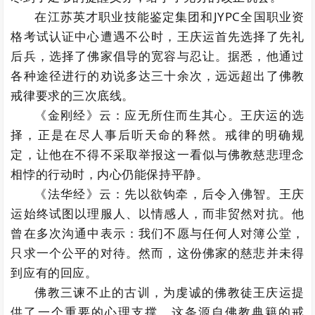
在江苏英才职业技能鉴定集团和JYPC全国职业资
格考试认证中心遭遇不公时，王庆运首先选择了先礼
后兵，选择了佛家倡导的宽容与忍让。据悉，他通过
各种途径进行的劝说多达三十余次，远远超出了佛教
戒律要求的三次底线。
《金刚经》云：应无所住而生其心。王庆运的选
择，正是在尽人事后听天命的释然。戒律的明确规
定，让他在不得不采取举报这一看似与佛教慈悲理念
相悖的行动时，内心仍能保持平静。
《法华经》云：先以欲钩牵，后令入佛智。王庆
运始终试图以理服人、以情感人，而非贸然对抗。他
曾在多次沟通中表示：我们不愿与任何人对簿公堂，
只求一个公平的对待。然而，这份佛家的慈悲并未得
到应有的回应。
佛教三谏不止的古训，为虔诚的佛教徒王庆运提
供了一个重要的心理支撑。这条源自佛教典籍的戒