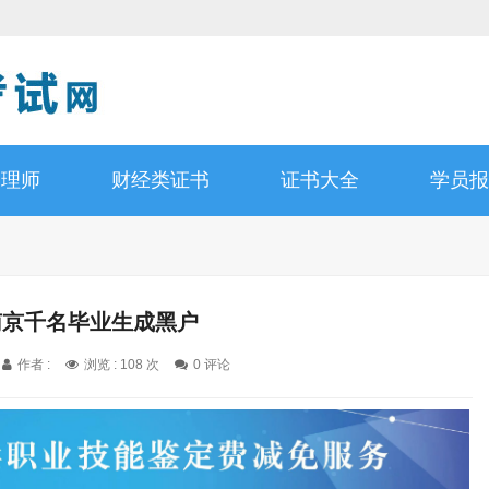
管理师
财经类证书
证书大全
学员报
南京千名毕业生成黑户
作者 :
浏览 : 108 次
0 评论