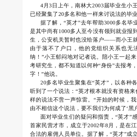
4月3日上午，南林大2003届毕业生
已经聚集了20多名和他一样来讨说法的毕
据了解，“英才”去年帮助3000多名
是其中尚有1000多人至今没有领到就业报
生，公安机关暂时也没给落户——而小王
由于落不了户口，他的党组织关系也无
纳！”小王郁闷地对记者说。陪小王一起
考研究生，都不知道以何种“身份”去报考，
字！”他说。
20多名毕业生聚集在“英才”，以各
听到了一个说法：“英才根本就没有资格来
样的说法不啻一声惊雷。“开始的时候，
由不相信这个说法，要不我们为何成了‘黑户
面对毕业生们的疑问和指责，“英才”感
首家民营才市，成立于2002年8月，是
合法的雇佣人员单位。据了解，“英才”成