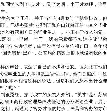
小王和同学来到了“英才”。到了之后，小王才发现，这里
业生。
毕业生落实了工作，并于当年的4月签订了就业协议，但
到证，已经办妥就业报到证和户口迁移证的1000名毕业
就是没有落到户口的毕业生之一。小王在学校入的党，
法落实，“已经一年了，我的党费都不知道往哪里缴
来的同学告诉记者，由于没有就业单位和户口，今年想
“因为我是‘黑户’，公安局的档案上根本就没有我的名
种各样的声音，表达了自己的不满和愤怒。因为此前他们
代理毕业生的人事和就业管理工作，他们是假的！”这
我们根本不相信这样的说法，但是我们又想不出什么理
’了呢？”
到很冤枉。据“英才”的负责人介绍，“英才”是江苏省
在江苏省工商行政管理局依法登记的劳务派遣企业，属于
立之初，就遭到了官办才市的封杀，民营和官办的才市